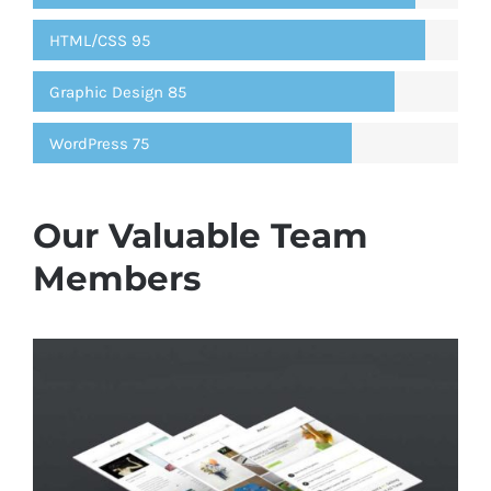
HTML/CSS
95
Graphic Design
85
WordPress
75
Our Valuable Team
Members