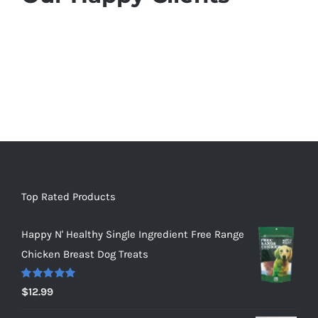
Top Rated Products
Happy N' Healthy Single Ingredient Free Range
Chicken Breast Dog Treats
Rated
5.00
$
12.99
out of 5