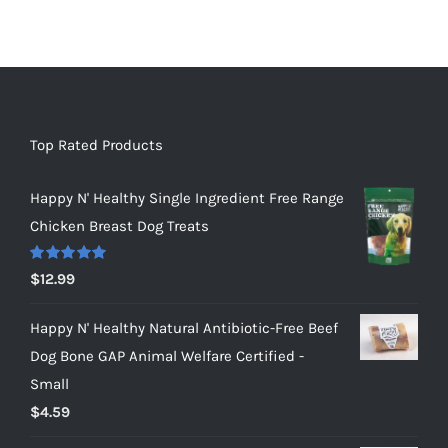
Top Rated Products
Happy N' Healthy Single Ingredient Free Range
Chicken Breast Dog Treats
Rated
5.00
$
12.99
out of 5
Happy N' Healthy Natural Antibiotic-Free Beef
Dog Bone GAP Animal Welfare Certified -
Small
$
4.59